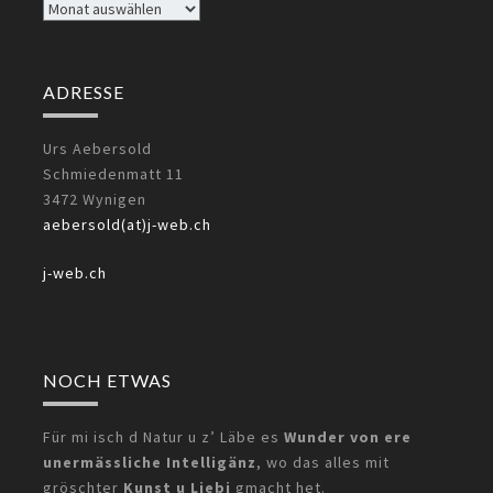
Archiv
ADRESSE
Urs Aebersold
Schmiedenmatt 11
3472 Wynigen
aebersold(at)j-web.ch
j-web.ch
NOCH ETWAS
Für mi isch d Natur u z’ Läbe es
Wunder von ere
unermässliche Intelligänz
, wo das alles mit
gröschter
Kunst u Liebi
gmacht het.