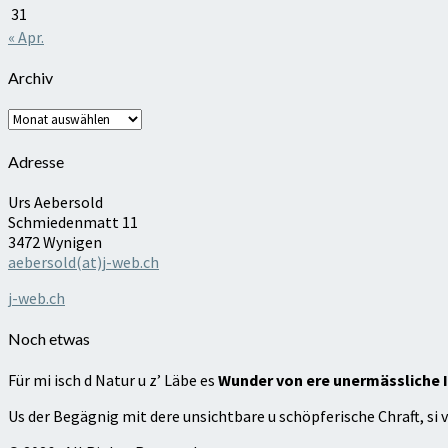
31
« Apr.
Archiv
Archiv
Adresse
Urs Aebersold
Schmiedenmatt 11
3472 Wynigen
aebersold(at)j-web.ch
j-web.ch
Noch etwas
Für mi isch d Natur u z’ Läbe es
Wunder von ere unermässliche I
Us der Begägnig mit dere unsichtbare u schöpferische Chraft, si v