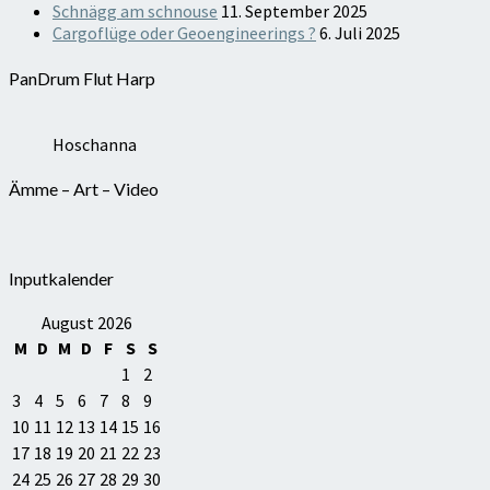
Schnägg am schnouse
11. September 2025
Cargoflüge oder Geoengineerings ?
6. Juli 2025
PanDrum Flut Harp
Hoschanna
Ämme – Art – Video
Inputkalender
August 2026
M
D
M
D
F
S
S
1
2
3
4
5
6
7
8
9
10
11
12
13
14
15
16
17
18
19
20
21
22
23
24
25
26
27
28
29
30