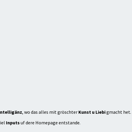
ntelligänz
, wo das alles mit gröschter
Kunst u Liebi
gmacht het.
iel
Inputs
uf dere Homepage entstande.