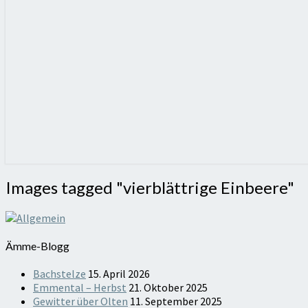
Images
Images tagged "vierblättrige Einbeere"
tagged
"vierblättrige
Einbeere"
Ämme-Blogg
Bachstelze
15. April 2026
Emmental – Herbst
21. Oktober 2025
Gewitter über Olten
11. September 2025