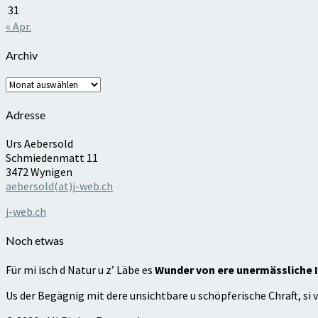
31
« Apr.
Archiv
Archiv
Adresse
Urs Aebersold
Schmiedenmatt 11
3472 Wynigen
aebersold(at)j-web.ch
j-web.ch
Noch etwas
Für mi isch d Natur u z’ Läbe es
Wunder von ere unermässliche I
Us der Begägnig mit dere unsichtbare u schöpferische Chraft, si v