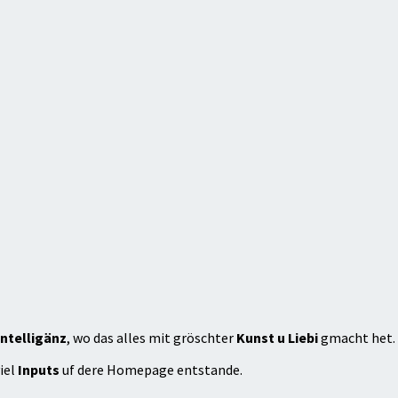
ntelligänz
, wo das alles mit gröschter
Kunst u Liebi
gmacht het.
iel
Inputs
uf dere Homepage entstande.