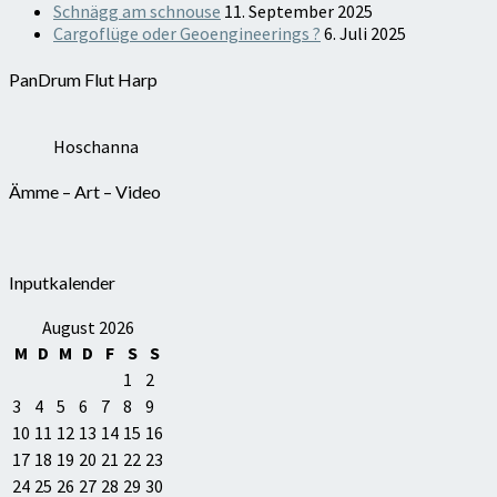
Schnägg am schnouse
11. September 2025
Cargoflüge oder Geoengineerings ?
6. Juli 2025
PanDrum Flut Harp
Hoschanna
Ämme – Art – Video
Inputkalender
August 2026
M
D
M
D
F
S
S
1
2
3
4
5
6
7
8
9
10
11
12
13
14
15
16
17
18
19
20
21
22
23
24
25
26
27
28
29
30