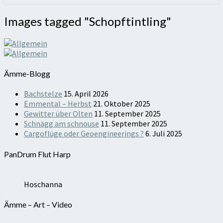
Images
Images tagged "Schopftintling"
tagged
"Schopftintling"
Ämme-Blogg
Bachstelze
15. April 2026
Emmental – Herbst
21. Oktober 2025
Gewitter über Olten
11. September 2025
Schnägg am schnouse
11. September 2025
Cargoflüge oder Geoengineerings ?
6. Juli 2025
PanDrum Flut Harp
Hoschanna
Ämme – Art – Video