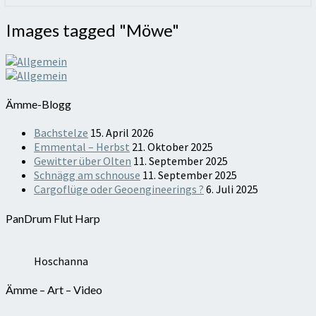
Images
Images tagged "Möwe"
tagged
"Möwe"
Ämme-Blogg
Bachstelze
15. April 2026
Emmental – Herbst
21. Oktober 2025
Gewitter über Olten
11. September 2025
Schnägg am schnouse
11. September 2025
Cargoflüge oder Geoengineerings ?
6. Juli 2025
PanDrum Flut Harp
Hoschanna
Ämme – Art – Video