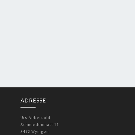
ADRESSE
Urs Aebersold
Schmiedenmatt 11
3472 Wynigen