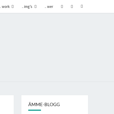
search
.. work
.. img’s
.. wer
icon
NWEG.CH
ÄMME-BLOGG