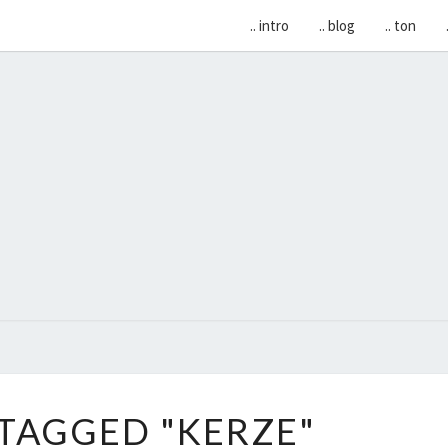
.. intro
.. blog
.. ton
EMME
.. Ein
Weg
Voller
Leben
..
IMAGES
TAGGED "KERZE"
TAGGED