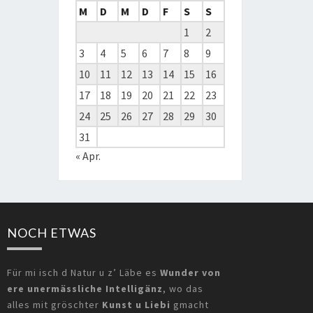
M
D
M
D
F
S
S
1
2
3
4
5
6
7
8
9
10
11
12
13
14
15
16
17
18
19
20
21
22
23
24
25
26
27
28
29
30
31
« Apr.
NOCH ETWAS
Für mi isch d Natur u z’ Läbe es
Wunder von
ere unermässliche Intelligänz
, wo das
alles mit gröschter
Kunst u Liebi
gmacht