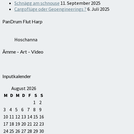
Schnägg am schnouse
11. September 2025
Cargoflüge oder Geoengineerings ?
6. Juli 2025
PanDrum Flut Harp
Hoschanna
Ämme – Art – Video
Inputkalender
August 2026
M
D
M
D
F
S
S
1
2
3
4
5
6
7
8
9
10
11
12
13
14
15
16
17
18
19
20
21
22
23
24
25
26
27
28
29
30