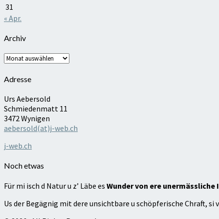
31
« Apr.
Archiv
Archiv
Adresse
Urs Aebersold
Schmiedenmatt 11
3472 Wynigen
aebersold(at)j-web.ch
j-web.ch
Noch etwas
Für mi isch d Natur u z’ Läbe es
Wunder von ere unermässliche I
Us der Begägnig mit dere unsichtbare u schöpferische Chraft, si v