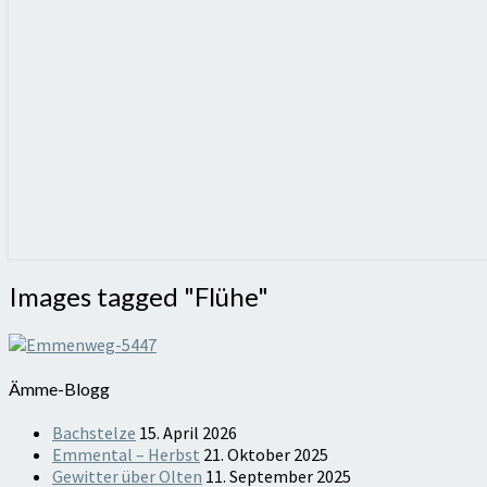
Images
Images tagged "Flühe"
tagged
"Flühe"
Ämme-Blogg
Bachstelze
15. April 2026
Emmental – Herbst
21. Oktober 2025
Gewitter über Olten
11. September 2025