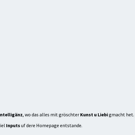
ntelligänz
, wo das alles mit gröschter
Kunst u Liebi
gmacht het.
iel
Inputs
uf dere Homepage entstande.