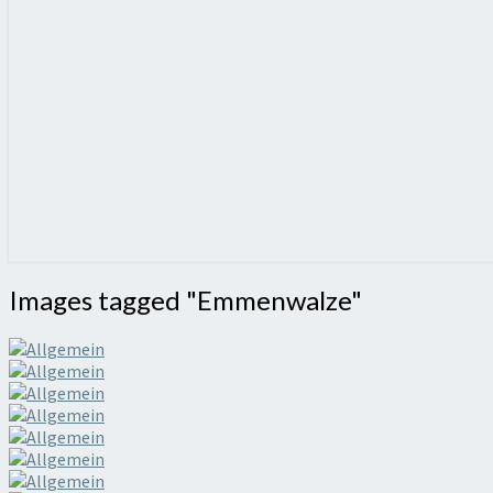
Images
Images tagged "Emmenwalze"
tagged
"Emmenwalze"